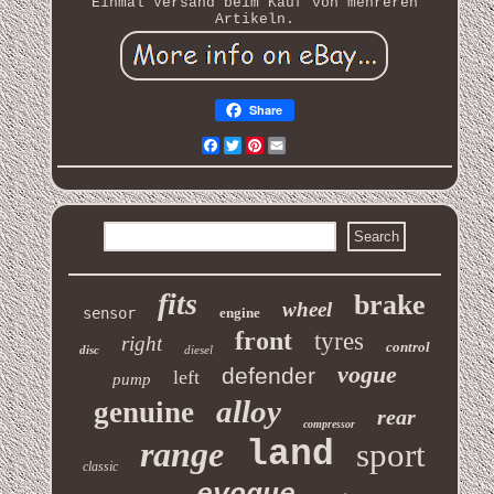
Einmal Versand beim Kauf von mehreren
Artikeln.
Share
Facebook
Twitter
Pinterest
Email
fits
brake
wheel
sensor
engine
front
tyres
right
control
disc
diesel
vogue
defender
left
pump
alloy
genuine
rear
compressor
range
land
sport
classic