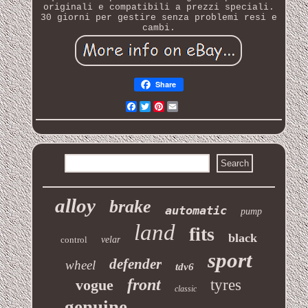
originali e compatibili a prezzi speciali.
30 giorni per gestire senza problemi resi e
cambi.
Share
Facebook
Twitter
Pinterest
Email
alloy
brake
automatic
pump
land
fits
black
control
velar
sport
defender
wheel
tdv6
front
vogue
tyres
classic
genuine