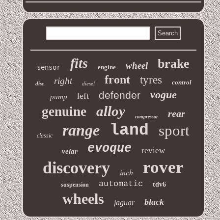
fits
brake
wheel
sensor
engine
front
tyres
right
control
disc
diesel
vogue
defender
left
pump
alloy
genuine
rear
compressor
range
land
sport
classic
evoque
review
velar
rover
discovery
inch
automatic
tdv6
suspension
wheels
black
jaguar