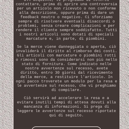
contattare, prima di aprire una controversia
per un articolo non ricevuto o non conforme
alla descrizione, oppure prima di dare un
feedback neutro o negativo. Ci sforziamo
sempre di risolvere eventuali disaccordi o
problemi, senza creare complicazioni e per
rendere il cliente sempre soddisfatto. Tutti
i nostri articoli sono dotati di speciali
marcature e, in parte, di piombini.
Se la merce viene danneggiata o aperta, ciò
invaliderà il diritto al rimborso dei costi.
Gli articoli con marcature o piombini rotti
o rimossi sono da considerarsi non più nello
stato di fornitura. Come indicato nelle
nostre avvertenze sul recesso, avete
diritto, entro 30 giorni dal ricevimento
della merce, a restituire l'articolo. In
ogni pacco troverete un modulo per la resa e
le avvertenze sul recesso, che vi preghiamo
di compilare.
Ciò servirà ad accelerare la resa e a
evitare inutili tempi di attesa dovuti alla
mancanza di informazioni. Si prega di
leggere le avvertenze sul recesso riportate
qui di seguito.