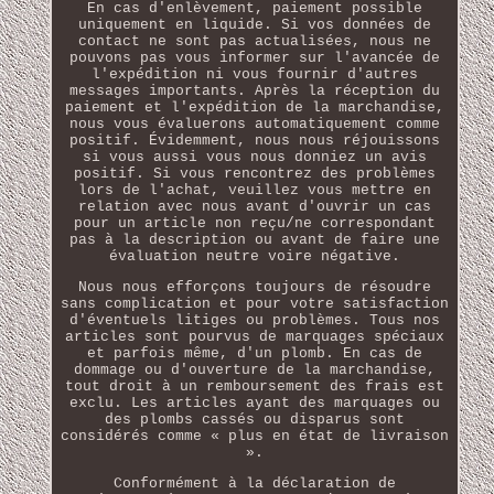
En cas d'enlèvement, paiement possible
uniquement en liquide. Si vos données de
contact ne sont pas actualisées, nous ne
pouvons pas vous informer sur l'avancée de
l'expédition ni vous fournir d'autres
messages importants. Après la réception du
paiement et l'expédition de la marchandise,
nous vous évaluerons automatiquement comme
positif. Évidemment, nous nous réjouissons
si vous aussi vous nous donniez un avis
positif. Si vous rencontrez des problèmes
lors de l'achat, veuillez vous mettre en
relation avec nous avant d'ouvrir un cas
pour un article non reçu/ne correspondant
pas à la description ou avant de faire une
évaluation neutre voire négative.
Nous nous efforçons toujours de résoudre
sans complication et pour votre satisfaction
d'éventuels litiges ou problèmes. Tous nos
articles sont pourvus de marquages spéciaux
et parfois même, d'un plomb. En cas de
dommage ou d'ouverture de la marchandise,
tout droit à un remboursement des frais est
exclu. Les articles ayant des marquages ou
des plombs cassés ou disparus sont
considérés comme « plus en état de livraison
».
Conformément à la déclaration de