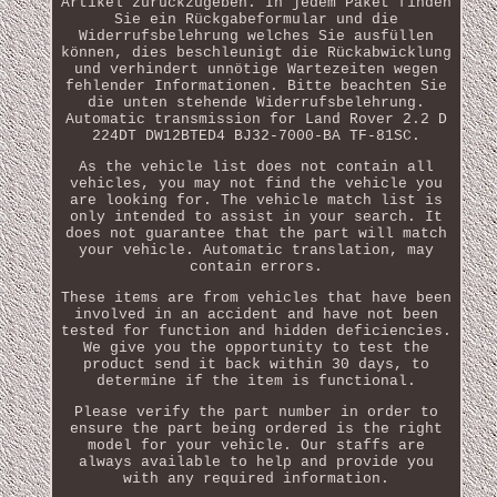
Artikel zurückzugeben. In jedem Paket finden
Sie ein Rückgabeformular und die
Widerrufsbelehrung welches Sie ausfüllen
können, dies beschleunigt die Rückabwicklung
und verhindert unnötige Wartezeiten wegen
fehlender Informationen. Bitte beachten Sie
die unten stehende Widerrufsbelehrung.
Automatic transmission for Land Rover 2.2 D
224DT DW12BTED4 BJ32-7000-BA TF-81SC.
As the vehicle list does not contain all
vehicles, you may not find the vehicle you
are looking for. The vehicle match list is
only intended to assist in your search. It
does not guarantee that the part will match
your vehicle. Automatic translation, may
contain errors.
These items are from vehicles that have been
involved in an accident and have not been
tested for function and hidden deficiencies.
We give you the opportunity to test the
product send it back within 30 days, to
determine if the item is functional.
Please verify the part number in order to
ensure the part being ordered is the right
model for your vehicle. Our staffs are
always available to help and provide you
with any required information.