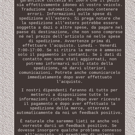
garantisce tuttavia al 100/% che il pezzo
sia effettivamente idoneo al vostro veicolo.
Traduzione automatica, possono contenere
errori. Informazioni sulle spese di
spedizione all'estero. Si prega notare che
la spedizione all'estero potrebbe essere
soggetta a dazi o altre spese, da pagare nel
paese di destinazione, che non sono comprese
né nel prezzo dell'articolo né nelle spese
di spedizione. Avvertenze prima di
effettuare l'acquisto. Lunedi - Venerdì
7:00-17:00. Se si ritira la merce è ammesso
solo il pagamento in contanti. Se i dati di
contatto non sono stati aggiornati, non
potremo informarvi sullo stato della
spedizione, nè darvi ulteriori
comunicazioni. Potrete anche comunicarcelo
immediatamente dopo aver effettuato
l'acquisto.
I nostri dipendenti faranno di tutto per
mettervi a disposizione tutte le
informazioni richieste. Dopo aver ricevuto
il pagamento e dopo aver effettuato la
spedizione della merce, otterrete
automaticamente da noi un feedback positivo.
È naturale che saremmo lieti se anche voi
vorreste darci un feedback positivo. Se
dovesse insorgere qualche problema connesso
all'acquisto, vi preghiamo di volerci