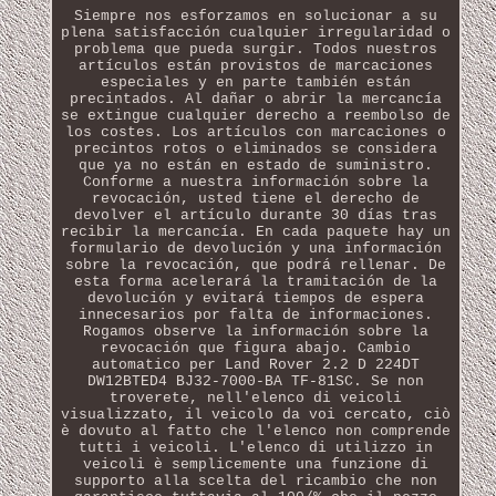
Siempre nos esforzamos en solucionar a su
plena satisfacción cualquier irregularidad o
problema que pueda surgir. Todos nuestros
artículos están provistos de marcaciones
especiales y en parte también están
precintados. Al dañar o abrir la mercancía
se extingue cualquier derecho a reembolso de
los costes. Los artículos con marcaciones o
precintos rotos o eliminados se considera
que ya no están en estado de suministro.
Conforme a nuestra información sobre la
revocación, usted tiene el derecho de
devolver el artículo durante 30 días tras
recibir la mercancía. En cada paquete hay un
formulario de devolución y una información
sobre la revocación, que podrá rellenar. De
esta forma acelerará la tramitación de la
devolución y evitará tiempos de espera
innecesarios por falta de informaciones.
Rogamos observe la información sobre la
revocación que figura abajo. Cambio
automatico per Land Rover 2.2 D 224DT
DW12BTED4 BJ32-7000-BA TF-81SC. Se non
troverete, nell'elenco di veicoli
visualizzato, il veicolo da voi cercato, ciò
è dovuto al fatto che l'elenco non comprende
tutti i veicoli. L'elenco di utilizzo in
veicoli è semplicemente una funzione di
supporto alla scelta del ricambio che non