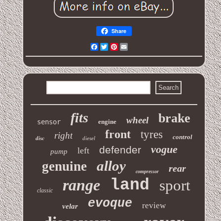
Share
Facebook
Twitter
Pinterest
Email
fits
brake
wheel
sensor
engine
front
tyres
right
control
disc
diesel
vogue
defender
left
pump
alloy
genuine
rear
compressor
range
land
sport
classic
evoque
review
velar