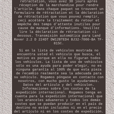
rétractation, vous avez 30 jours après
réception de la marchandise pour rendre
l'article. Dans chaque paquet se trouvent un
formulaire de rétractation et la déclaration
de rétractation que vous pouvez remplir,
ceci accélère le traitement du retour et
empêche des temps d'attente inutiles pour
cause de manque d'informations. Veuillez
lire la déclaration de rétractation ci-
dessous. Transmisión automática para Land
Rover 2.2 D 224DT DW12BTED4 BJ32-7000-BA TF-
81SC.
Si en la lista de vehículos mostrada no
encuentra usted el vehículo que busca, el
motivo es porque en ella no figuran todos
los vehículos. La lista de uso de vehículos
sólo es una ayuda para poder elegir, no es
ninguna garantía al 100% de que esta pieza
de recambio realmente sea la adecuada para
su vehículo. Rogamos póngase en contacto con
nosotros, con mucho gusto le ayudaremos.
Datos del artículo y del vehículon.
Informaciones sobre los costes de la
expedición internacional. Rogamos tenga en
cuenta para la expedición internacional que
los aranceles aduaneros y todos los demás
costes que se puedan producir en el país de
destino no están incluidos ni en el precio
del artículo ni en los costes de expedición.