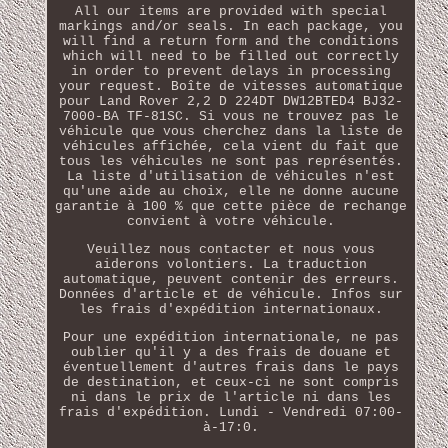
All our items are provided with special
markings and/or seals. In each package, you
will find a return form and the conditions
which will need to be filled out correctly
in order to prevent delays in processing
your request. Boîte de vitesses automatique
pour Land Rover 2,2 D 224DT DW12BTED4 BJ32-
7000-BA TF-81SC. Si vous ne trouvez pas le
véhicule que vous cherchez dans la liste de
véhicules affichée, cela vient du fait que
tous les véhicules ne sont pas représentés.
La liste d'utilisation de véhicules n'est
qu'une aide au choix, elle ne donne aucune
garantie à 100 % que cette pièce de rechange
convient à votre véhicule.
Veuillez nous contacter et nous vous
aiderons volontiers. La traduction
automatique, peuvent contenir des erreurs.
Données d'article et de véhicule. Infos sur
les frais d'expédition internationaux.
Pour une expédition internationale, ne pas
oublier qu'il y a des frais de douane et
éventuellement d'autres frais dans le pays
de destination, et ceux-ci ne sont compris
ni dans le prix de l'article ni dans les
frais d'expédition. Lundi - Vendredi 07:00-
à-17:0.