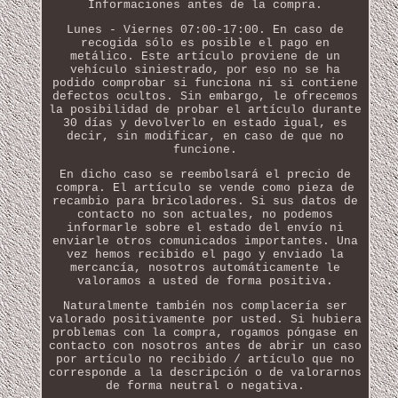
Informaciones antes de la compra.
Lunes - Viernes 07:00-17:00. En caso de
recogida sólo es posible el pago en
metálico. Este artículo proviene de un
vehículo siniestrado, por eso no se ha
podido comprobar si funciona ni si contiene
defectos ocultos. Sin embargo, le ofrecemos
la posibilidad de probar el artículo durante
30 días y devolverlo en estado igual, es
decir, sin modificar, en caso de que no
funcione.
En dicho caso se reembolsará el precio de
compra. El artículo se vende como pieza de
recambio para bricoladores. Si sus datos de
contacto no son actuales, no podemos
informarle sobre el estado del envío ni
enviarle otros comunicados importantes. Una
vez hemos recibido el pago y enviado la
mercancía, nosotros automáticamente le
valoramos a usted de forma positiva.
Naturalmente también nos complacería ser
valorado positivamente por usted. Si hubiera
problemas con la compra, rogamos póngase en
contacto con nosotros antes de abrir un caso
por artículo no recibido / artículo que no
corresponde a la descripción o de valorarnos
de forma neutral o negativa.