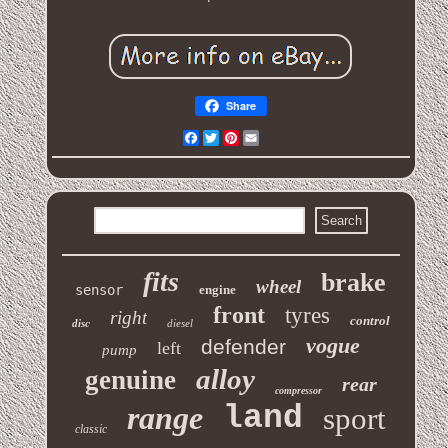
Share
Facebook
Twitter
Pinterest
Email
fits
brake
wheel
sensor
engine
front
tyres
right
control
disc
diesel
vogue
defender
left
pump
alloy
genuine
rear
compressor
range
land
sport
classic