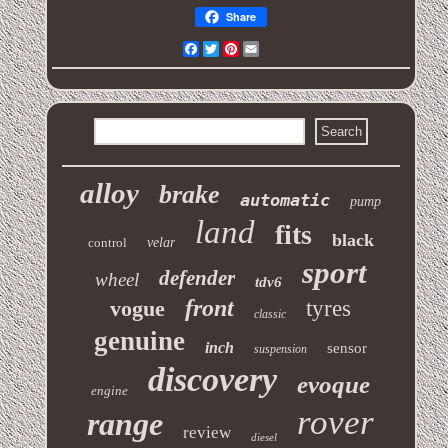
Share
Facebook
Twitter
Pinterest
Email
alloy
brake
automatic
pump
land
fits
black
control
velar
sport
defender
wheel
tdv6
front
vogue
tyres
classic
genuine
inch
sensor
suspension
discovery
evoque
engine
rover
range
review
diesel