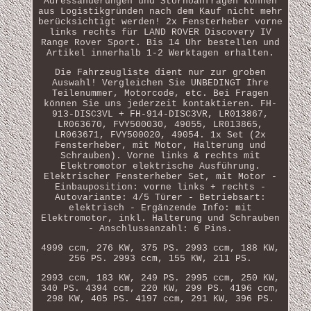
Adressänderungen und Stornoanfragen können
aus Logistikgründen nach dem Kauf nicht mehr
berücksichtigt werden! 2x Fensterheber vorne
links rechts für LAND ROVER Discovery IV
Range Rover Sport. Bis 14 Uhr bestellen und
Artikel innerhalb 1-2 Werktagen erhalten.
Die Fahrzeugliste dient nur zur groben
Auswahl! Vergleichen Sie UNBEDINGT Ihre
Teilenummer, Motorcode, etc. Bei Fragen
können Sie uns jederzeit kontaktieren. FH-
913-DISC3VL + FH-914-DISC3VR, LR013867,
LR063670, FVY500030, 49055, LR013865,
LR063671, FVY500020, 49054. 1x Set (2x
Fensterheber, mit Motor, Halterung und
Schrauben). Vorne links & rechts mit
Elektromotor elektrische Ausführung.
Elektrischer Fensterheber Set, mit Motor -
Einbauposition: vorne links + rechts -
Autovariante: 4/5 Türer - Betriebsart:
elektrisch - Ergänzende Info: mit
Elektromotor, inkl. Halterung und Schrauben
- Anschlussanzahl: 6 Pins.
4999 ccm, 276 KW, 375 PS. 2993 ccm, 188 KW,
256 PS. 2993 ccm, 155 KW, 211 PS.
2993 ccm, 183 KW, 249 PS. 2995 ccm, 250 KW,
340 PS. 4394 ccm, 220 KW, 299 PS. 4196 ccm,
298 KW, 405 PS. 4197 ccm, 291 KW, 396 PS.