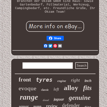
Branchen der Okzam GmbH sind Haus- sowie
Gartenbedarf, Füllmaterial, Werkzeug,
Campingbedarf, etc. Freundliche Grüße, Ihr
Okzam Team!
Share
Facebook
Twitter
Pinterest
Email
front
tyres
right
inch
engine
alloy
fits
evoque
left
classic
range
genuine
jaguar
diesel
defender
review
sensor
pump
disc